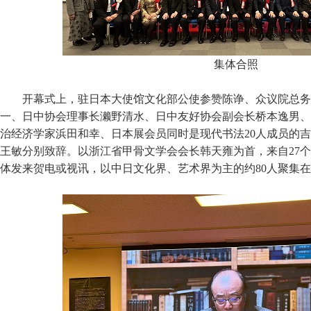
集体合照
开幕式上，驻日本大使馆文化部公使参赞陈诤、众议院总务
一、日中协会理事长濑野清水、日中友好协会副会长桥本逸男、
治经济学家浜田和幸、日本展会员同时是现代书法20人成员的
王敏分别致辞。以浙江省甲骨文学会会长韩天雍为首，来自27个
体发来贺电或视讯，以中日文化界、艺术界为主的约80人聚集