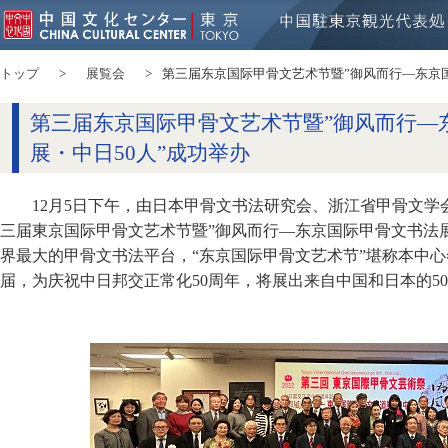
トップ
展覧会
第三届东京国际甲骨文艺术节暨”御风而行—东京国
第三届东京国际甲骨文艺术节暨”御风而行—
展・中日50人”成功举办
12月5日下午，由日本甲骨文书法研究会、浙江省甲骨文
三届東京国际甲骨文艺术节暨”御风而行—东京国际甲骨文书法展
界最大的甲骨文书法平台，“东京国际甲骨文艺术节”堪称本中
届，为庆祝中日邦交正常化50周年，将展出来自中国和日本的5