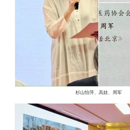
杉山怡萍、高娃、周军