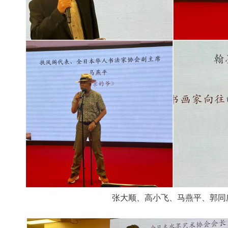
张大顺、高小飞、马燕平、郭同