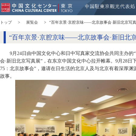
トップ
展覧会
“百年京景·京腔京味——北京故事会·新旧北京写真
“百年京景·京腔京味——北京故事会·新旧北
9月24日由中国文化中心和日中写真家交流协会共同主办的
会·新旧北京写真展”，在东京中国文化中心拉开帷幕。9月28日
75：北京故事会”，邀请在日生活的北京人及与北京有着深厚渊
故事。