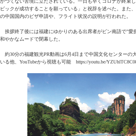
かつてない苦境に立たされている。一日も早くコロナが終束し
ピックが成功することを願っている」と祝辞を述べた。また、
の中国国内のビザ申請や、フライト状況の説明が行われた。
挨拶終了後には福建にゆかりのある出席者がビン南語で”愛
和やかなムードで閉幕した。
約30分の福建観光PR動画は6月4日まで中国文化センターの
いる他、YouTubeから視聴も可能 https://youtu.be/YZUhlTC8C0