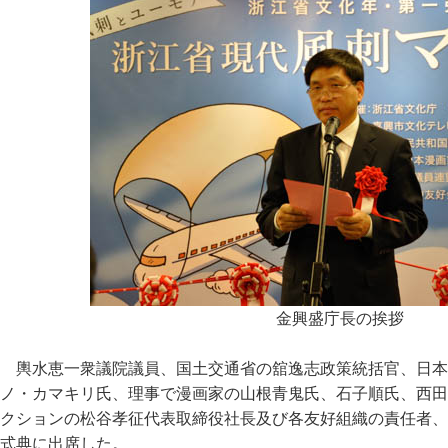
金興盛庁長の挨拶
輿水恵一衆議院議員、国土交通省の舘逸志政策統括官、日本
ノ・カマキリ氏、理事で漫画家の山根青鬼氏、石子順氏、西田
クションの松谷孝征代表取締役社長及び各友好組織の責任者、
式典に出席した。