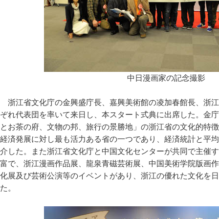
中日漫画家の記念撮影
浙江省文化庁の金興盛庁長、嘉興美術館の凌加春館長、浙江
ぞれ代表団を率いて来日し、本スタート式典に出席した。金庁
とお茶の府、文物の邦、旅行の景勝地」の浙江省の文化的特徴
経済発展に対し最も活力ある省の一つであり、経済統計と平均
介した。また浙江省文化庁と中国文化センターが共同で主催す
富で、浙江漫画作品展、龍泉青磁芸術展、中国美術学院版画作
化展及び芸術公演等のイベントがあり、浙江の優れた文化を日
た。