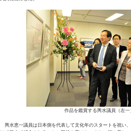
作品を鑑賞する輿水議員（左一
輿水恵一議員は日本側を代表して文化年のスタートを祝い、