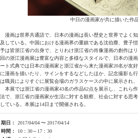
中日の漫画家が共に描いた作
漫画は世界共通語で、日本の漫画は長い歴史と世界でよく知
及している。中国における漫画界の重鎮である沈伯塵、豊子愷
予は皆浙江省の出身で、とりわけ浙江省の肖像漫画の創作はリ
回の浙江漫画展は豊富な内容と多様なスタイルで、日本の漫画
ート式典では日本の漫画家と浙江省から来た漫画家20名が友
に漫画を描いたり、サインをするなどしたほか、記念撮影も行
は職員によりすぐに展覧会場のガラスケースの中に展示され、
本展では浙江省の漫画家43名の作品62点を展示し、これら
法で、浙江省の漫画家が生活に対する観察、社会に対する思考
している。本展は14日まで開催される。
期日：
2017/04/04 〜 2017/04/14
時間：
10：30～17：30