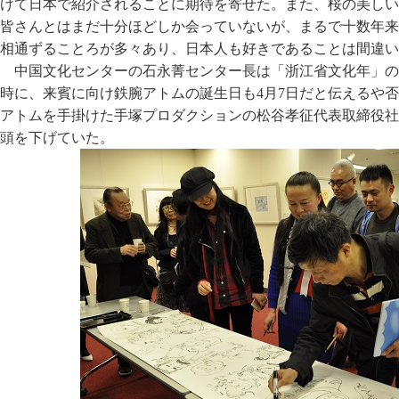
けて日本で紹介されることに期待を寄せた。また、桜の美しい
皆さんとはまだ十分ほどしか会っていないが、まるで十数年来
相通ずることろが多々あり、日本人も好きであることは間違い
中国文化センターの石永菁センター長は「浙江省文化年」の
時に、来賓に向け鉄腕アトムの誕生日も4月7日だと伝えるや
アトムを手掛けた手塚プロダクションの松谷孝征代表取締役社
頭を下げていた。