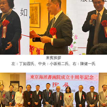
来賓挨拶
左：丁如霞氏、中央：小坂裕二氏、右：陳健一氏