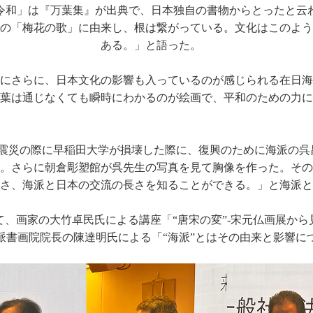
令和」は『万葉集』が出典で、日本独自の書物からとったと云
の「梅花の歌」に由来し、根は繋がっている。文化はこのよう
ある。」と語った。
にさらに、日本文化の影響も入っているのが感じられる在日海
葉は通じなくても瞬時にわかるのが絵画で、平和のための力に
大震災の際に早稲田大学が損壊した際に、復興のために海派の
。さらに朝倉彫塑館が呉先生の写真を見て胸像を作った。その
さ、海派と日本の交流の長さを知ることができる。」と海派と
、画家の大竹卓民氏による講座「“唐宋の変”-宋元仏画展か
派書画院院長の陳達明氏による「“海派”とはその由来と影響に