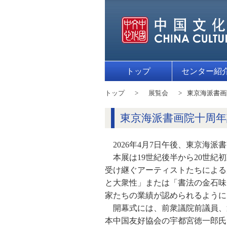
トップ
センター紹
トップ
展覧会
東京海派書画
東京海派書画院⼗周年
2026年4月7日午後、東京海
本展は19世紀後半から20世
受け継ぐアーティストたちによる
と大衆性」または「書法の金石味
家たちの業績が認められるように
開幕式には、前衆議院前議員、
本中国友好協会の宇都宮徳一郎氏