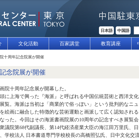
日本語
中国語
介
文化活動
百家講堂
教育講座
院⼗周年記念院展が開催
記念院展が開催
派書画院十周年記念展が開幕した。
紀初頭に上海で興った『海派』と呼ばれる中国伝統芸術と西洋文
展覧。海派は当初は「商業的で俗っぽい」という批判的なニュ
を絵画に融合した特徴的な芸術運動と画派して広く認知される
なった。今回はその海派書画院展の10周年の記念すべき展覧
衆議院第68代副議長、第14代経済産業大臣の海江田万里氏、
、学校法人 日本書道専門学校校長の高橋照弘氏、日中文化交