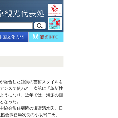
中国文化入門
観光INFO
化が融合した独実の芸術スタイルを
アンスで使われ、次第に「革新性
ようになり、近年では、海派の画
会となった。
日中協会常任顧問の瀬野清水氏、日
流協会事務局次長の小阪裕二氏、