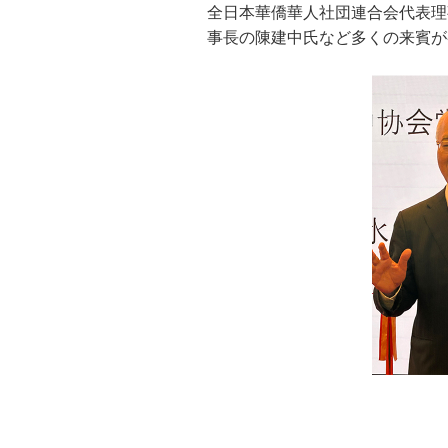
全日本華僑華⼈社団連合会代表理
事長の陳建中氏など多くの来賓が