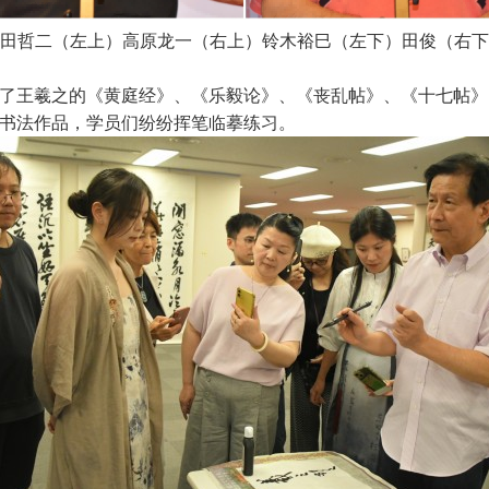
田哲二（左上）高原龙一（右上）铃木裕巳（左下）田俊（右下
了王羲之的《黄庭经》、《乐毅论》、《丧乱帖》、《十七帖》
书法作品，学员们纷纷挥笔临摹练习。