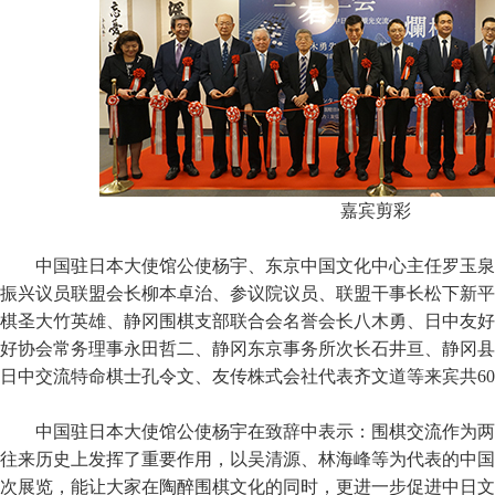
嘉宾剪彩
中国驻日本大使馆公使杨宇、东京中国文化中心主任罗玉泉
振兴议员联盟会长柳本卓治、参议院议员、联盟干事长松下新平
棋圣大竹英雄、静冈围棋支部联合会名誉会长八木勇、日中友好
好协会常务理事永田哲二、静冈东京事务所次长石井亘、静冈县
日中交流特命棋士孔令文、友传株式会社代表齐文道等来宾共6
中国驻日本大使馆公使杨宇在致辞中表示：围棋交流作为两
往来历史上发挥了重要作用，以吴清源、林海峰等为代表的中国
次展览，能让大家在陶醉围棋文化的同时，更进一步促进中日文