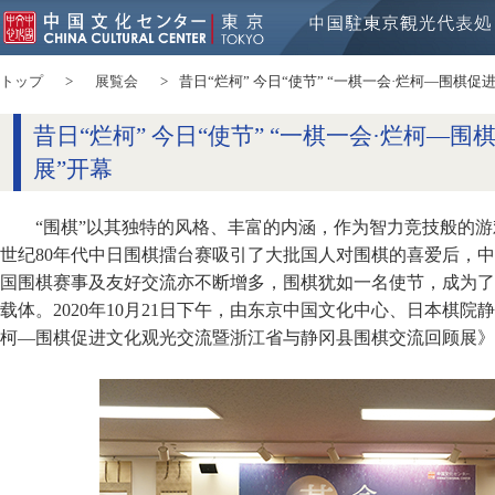
トップ
展覧会
昔日“烂柯” 今日“使节” “一棋一会·烂柯—围棋
昔日“烂柯” 今日“使节” “一棋一会·烂柯—
展”开幕
“围棋”以其独特的风格、丰富的内涵，作为智力竞技般的
世纪80年代中日围棋擂台赛吸引了大批国人对围棋的喜爱后，
国围棋赛事及友好交流亦不断增多，围棋犹如一名使节，成为了
载体。2020年10月21日下午，由东京中国文化中心、日本棋院
柯—围棋促进文化观光交流暨浙江省与静冈县围棋交流回顾展》