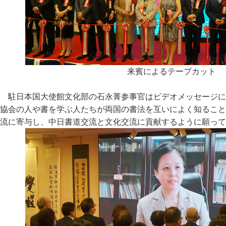
来賓によるテープカット
駐日本国大使館文化部の石永菁参事官はビデオメッセージに
協会の人や書を学ぶ人たちが両国の書法を互いによく知ること
流に寄与し、中日書道交流と文化交流に貢献するように願って