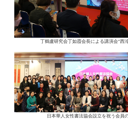
丁鶴盧研究会丁如霞会長による講演会“西泠
日本華人女性書法協会設立を祝う会員