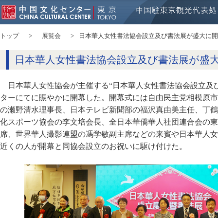
トップ
展覧会
日本華人女性書法協会設立及び書法展が盛大に開
日本華人女性書法協会設立及び書法展が盛
日本華人女性協会が主催する“日本華人女性書法協会設立及び
ターにてに賑やかに開幕した。開幕式には自由民主党相模原市
の瀬野清水理事長、日本テレビ新聞部の福沢真由美主任、丁鶴
化スポーツ協会の李文培会長、全日本華僑華人社団連合会の東
席、世界華人撮影連盟の馮学敏副主席などの来賓や日本華人女
近くの人が開幕と同協会設立のお祝いに駆け付けた。