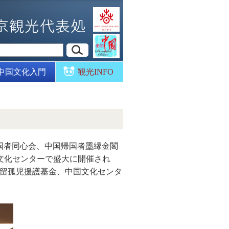
中国文化入門
観光INFO
国者同心会、中国帰国者墨縁金閣
文化センターで盛大に開催され
留孤児援護基金、中国文化センタ