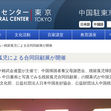
日本語
中国語
介
文化活動
百家講堂
教育講座
い-残留孤児による合同回顧展が開催
孤児による合同回顧展が開催
日中精武会連盟が主催で、中国帰国者養父母謝恩会、残留孤児帰
- 中日書画と写真でみる残留孤児合同回顧展」の開幕式が中国
文化部、公益社団法人日本中国友好協会、公益財団法人中国残