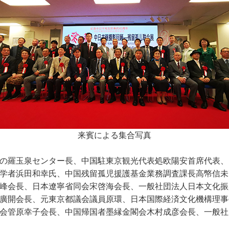
来賓による集合写真
の羅玉泉センター長、中国駐東京観光代表処欧陽安首席代表、
学者浜田和幸氏、中国残留孤児援護基金業務調査課長高幤信未
峰会長、日本遼寧省同会宋啓海会長、一般社団法人日本文化振
廣開会長、元東京都議会議員原環、日本国際経済文化機構理事
会管原幸子会長、中国帰国者墨縁金閣会木村成彦会長、一般社