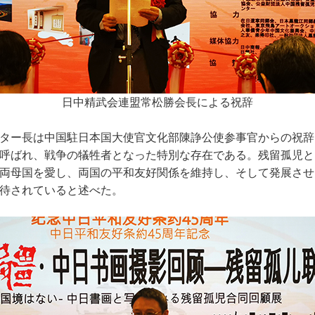
日中精武会連盟常松勝会長による祝辞
ター長は中国駐日本国大使官文化部陳諍公使参事官からの祝辞
呼ばれ、戦争の犠牲者となった特別な存在である。残留孤児と
両母国を愛し、両国の平和友好関係を維持し、そして発展させ
待されていると述べた。