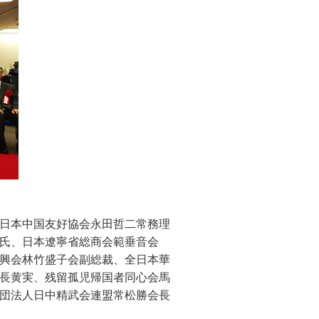
日本中国友好協会永田哲二常務理
氏、日本遼寧省総商会範垂音会
興会林竹盛子会副総裁、全日本華
長黄実、残留孤児帰国者同心会馬
団法人日中精武会連盟常松勝会長