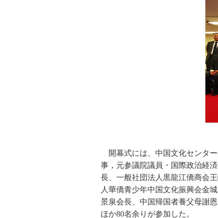
開幕式には、中国文化センター
事，元参議院議員・国際政治経済
長、一般社団法人黒龍江僑商会王
人華僑青少年中国文化振興会金城
景泉会長、中国帰国者養父母謝恩
ほか80名余りが参加した。