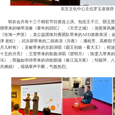
东京文化中心主任罗玉泉致辞
联欢会共有十三个精彩节目接连上演。包括王子江、阴玉慧
萌带来的钢琴演奏《童年的回忆》、《天空之城》；池英筹风雅
《沧海一声笑》；龙公益团体刘勇团队带来的AED急救表演；
津 老松》；武乐群带来的二胡表演《月夜》；潘桂芳、高桥阳
月几时有》；吴敏带来的京剧演唱《霸王别姬・看大王》；程波
十五的月亮》；王莹带来的歌曲演唱《望明月》；陈雯儿带来的
马》；西脇如华诗带来的诗歌朗诵《春江花月夜》；邹丽萍、八
共婵娟》，现场掌声不断，气氛热烈。