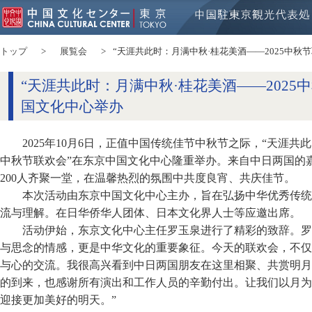
トップ
展覧会
“天涯共此时：月满中秋·桂花美酒——2025中秋
“天涯共此时：月满中秋·桂花美酒——2025
国文化中心举办
2025年10月6日，正值中国传统佳节中秋节之际，“天涯共此
中秋节联欢会”在东京中国文化中心隆重举办。来自中日两国的
200人齐聚一堂，在温馨热烈的氛围中共度良宵、共庆佳节。
本次活动由东京中国文化中心主办，旨在弘扬中华优秀传统
流与理解。在日华侨华人团体、日本文化界人士等应邀出席。
活动伊始，东京文化中心主任罗玉泉进行了精彩的致辞。罗
与思念的情感，更是中华文化的重要象征。今天的联欢会，不仅
与心的交流。我很高兴看到中日两国朋友在这里相聚、共赏明月
的到来，也感谢所有演出和工作人员的辛勤付出。让我们以月为
迎接更加美好的明天。”