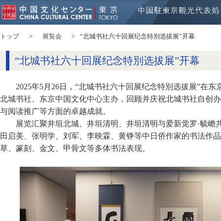
トップ
展覧会
“北城书社六十回展纪念特別选拔展”开幕
“北城书社六十回展纪念特別选拔展”开幕
2025年5月26日，“北城书社六十回展纪念特別选拔展”
北城书社、东京中国文化中心主办，回顾并庆祝北城书社自创办
与阅读推广等方面的卓越成就。
展览汇聚井垣北城、井垣清明、井垣清明与爱新觉罗·毓嶦
田启美、张明学、刘军、李映霖、黄铮等中日侨作家的书法作品
草、篆刻、金文、甲骨文等多体书法表现。