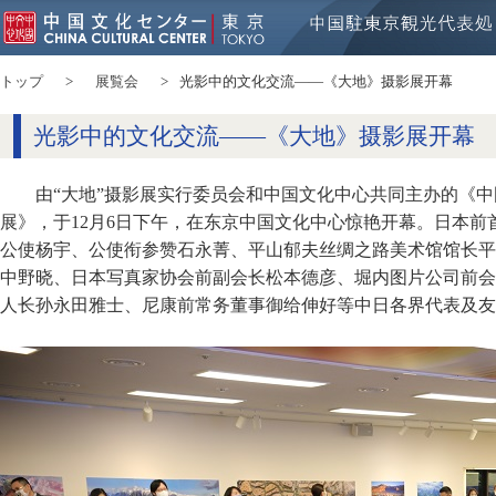
トップ
展覧会
光影中的文化交流——《大地》摄影展开幕
光影中的文化交流——《大地》摄影展开幕
由“大地”摄影展实行委员会和中国文化中心共同主办的《中
展》，于12月6日下午，在东京中国文化中心惊艳开幕。日本
公使杨宇、公使衔参赞石永菁、平山郁夫丝绸之路美术馆馆长平
中野晓、日本写真家协会前副会长松本德彦、堀内图片公司前会
人长孙永田雅士、尼康前常务董事御给伸好等中日各界代表及友