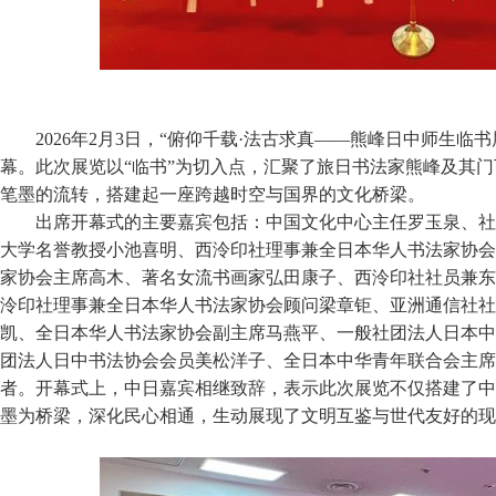
2026年2月3日，“俯仰千载·法古求真——熊峰日中师生临
幕。此次展览以“临书”为切入点，汇聚了旅日书法家熊峰及其
笔墨的流转，搭建起一座跨越时空与国界的文化桥梁。
出席开幕式的主要嘉宾包括：中国文化中心主任罗玉泉、社
大学名誉教授小池喜明、西泠印社理事兼全日本华人书法家协会
家协会主席高木、著名女流书画家弘田康子、西泠印社社员兼东
泠印社理事兼全日本华人书法家协会顾问梁章钜、亚洲通信社社
凯、全日本华人书法家协会副主席马燕平、一般社团法人日本中
团法人日中书法协会会员美松洋子、全日本中华青年联合会主席
者。开幕式上，中日嘉宾相继致辞，表示此次展览不仅搭建了中
墨为桥梁，深化民心相通，生动展现了文明互鉴与世代友好的现