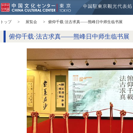
トップ
展覧会
俯仰千载·法古求真——熊峰日中师生临书展
俯仰千载·法古求真——熊峰日中师生临书展