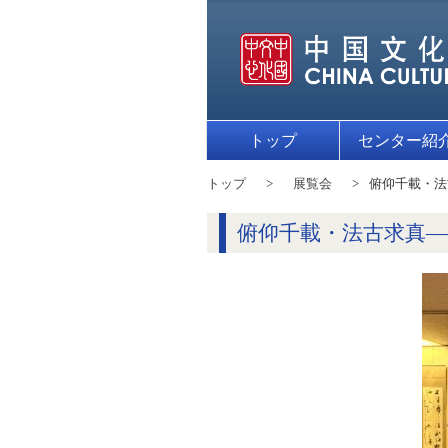
トップ
センター紹
トップ
展覧会
俯仰千載・法
俯仰千載・法古求真—