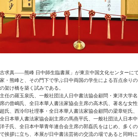
・法古求真——熊峰 日中師生臨書展」が東京中国文化センター
家・熊峰と、その門下で学ぶ日中両国の学生による百点余りの
の架け橋を築く試みである。
主任の羅玉泉氏、一般社団法人日中書法協会顧問・東洋大学名
席の曾嶋氏、全日本華人書法家協会主席の高木氏、著名な女性
超氏、西泠印社理事・全日本華人書法家協会顧問の梁章钜氏、
全日本華人書法家協会副主席の馬燕平氏、一般社団法人日本中
洋子氏、全日本中華青年連合会主席の郭磊氏をはじめ、多くの
で挨拶に立ち、本展が日中書法芸術の交流の場であると同時に