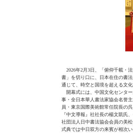
2026年2月3日、「俯仰千載
書」を切り口に、日本在住の書法
通じて、時空と国境を超える文化
開幕式には、中国文化センター
事・全日本華人書法家協会名誉主
員・東京国際美術館常任院長の呉
『中文導報』社社長の楊文凱氏、
社団法人日中書法協会会員の美松
式典では中日双方の来賓が相次い