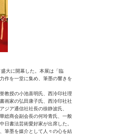
にて盛大に開幕した。本展は「臨
力作を一堂に集め、筆墨の響きを
誉教授の小池喜明氏、西泠印社理
書画家の弘田康子氏、西泠印社社
アジア通信社社長の徐静波氏、
華総商会副会長の何玲青氏、一般
中日書法芸術愛好家が出席した。
、筆墨を媒介として人々の心を結