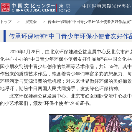
トップ
展覧会
传承环保精神“中日青少年环保小使者友好作品展
传承环保精神“中日青少年环保小使者友好作
2020年1月28日，由北京环保娃娃公益发展中心及北京市
化中心协办的“中日青少年环保小使者友好作品展”在中国文化
园小朋友到初中青少年创作的绘画等艺术作品，共计56件。其
作出来的质感艺术作品，饱含着青少年们丰富多彩的想象力。每
环境污染与资源浪费的危机感；对未来世界做好环保的美好愿景
地呼吁，期盼中日两国人民共同携手，发扬绿色环保精神。
北京环保娃娃公益发展中心、北京市妇女国际交流中心及中
的小艺术家们，颁发“环保小使者”名誉证书。