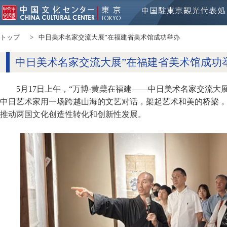
トップ
中日美术名家交流大展”在福建省美术馆成功举办
中日美术名家交流大展”在福建省美术馆成功
5月17日上午，“万博·黄檗在福建——中日美术名家交流大
中日艺术家用一场跨越山海的文艺对话，架起艺术和美的桥梁，
推动两国文化创造性转化和创新性发展。