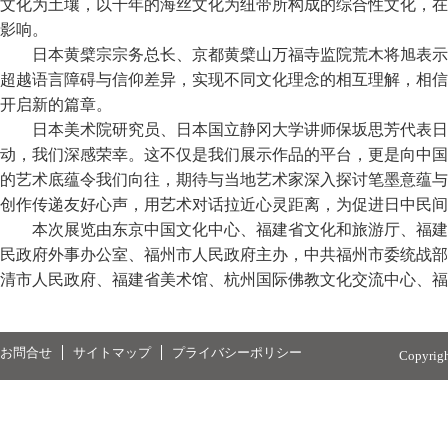
文化为土壤，以千年的海丝文化为纽带所构成的综合性文化，在
影响。
日本黄檗宗宗务总长、京都黄檗山万福寺监院荒木将旭表示
超越语言障碍与信仰差异，实现不同文化理念的相互理解，相信
开启新的篇章。
日本美术院研究员、日本国立静冈大学讲师保坂思芳代表日
动，我们深感荣幸。这不仅是我们展示作品的平台，更是向中国
的艺术底蕴令我们向往，期待与当地艺术家深入探讨笔墨意蕴与
创作传递友好心声，用艺术对话拉近心灵距离，为促进日中民间
本次展览由东京中国文化中心、福建省文化和旅游厅、福建
民政府外事办公室、福州市人民政府主办，中共福州市委统战部
清市人民政府、福建省美术馆、杭州国际佛教文化交流中心、福
お問合せ
サイトマップ
プライバシーポリシー
Copyrig