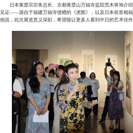
日本黄檗宗宗务总长、京都黄檗山万福寺监院荒木将旭介绍
见证——源自于福建万福寺馈赠的《虎图》，以及日本前首相福
他说，此次展览意义深刻，希望能让更多人看到中日的艺术佳作