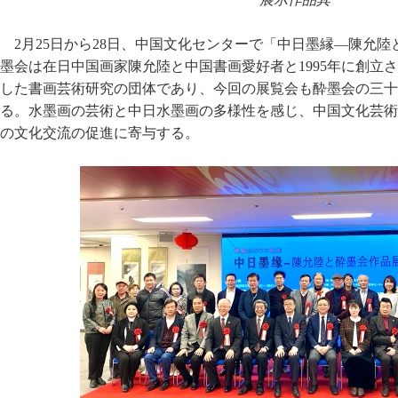
2月25日から28日、中国文化センターで「中日墨縁―陳允
墨会は在日中国画家陳允陸と中国書画愛好者と1995年に創立
した書画芸術研究の団体であり、今回の展覧会も酔墨会の三十
る。水墨画の芸術と中日水墨画の多様性を感じ、中国文化芸術
の文化交流の促進に寄与する。