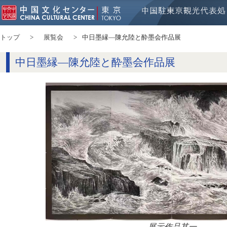
トップ
展覧会
中日墨縁―陳允陸と酔墨会作品展
中日墨縁―陳允陸と酔墨会作品展
展示作品其一