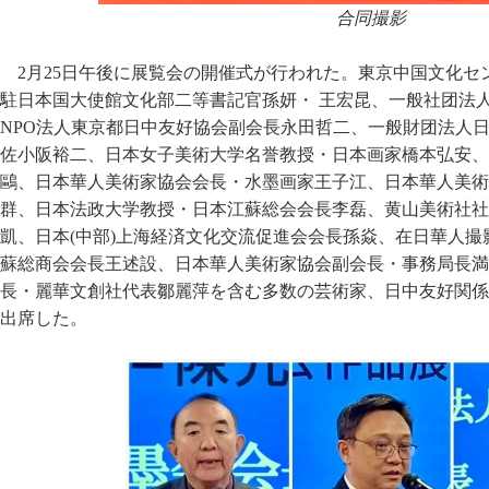
合同撮影
2月25日午後に展覧会の開催式が行われた。東京中国文化
駐日本国大使館文化部二等書記官孫妍・ 王宏昆、一般社团法
NPO法人東京都日中友好協会副会長永田哲二、一般財团法人
佐小阪裕二、日本女子美術大学名誉教授・日本画家橋本弘安、
鷗、日本華人美術家協会会長・水墨画家王子江、日本華人美術
群、日本法政大学教授・日本江蘇総会会長李磊、黄山美術社社
凱、日本(中部)上海経済文化交流促進会会長孫焱、在日華人
蘇総商会会長王述設、日本華人美術家協会副会長・事務局長満
長・麗華文創社代表鄒麗萍を含む多数の芸術家、日中友好関係
出席した。