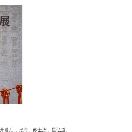
开幕后，张海、苏士澍
、
星弘道、