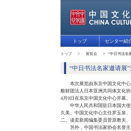
トップ
センター紹
トップ
展覧会
“中日书法名
“中日书法名家邀请展”
本次展览由东京中国文化中心
般财团法人日本亚洲共同体文化协
4月9日在东京中国文化中心开幕。
中华人民共和国驻日本国大使
久美、中国文化中心主任罗玉泉、
二、读卖新闻编集委员菅原教夫、
另外，中国书法家协会名誉主