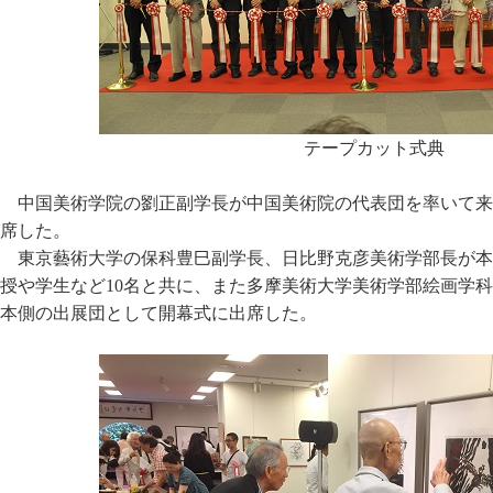
テープカット式典
中国美術学院の劉正副学長が中国美術院の代表団を率いて来
席した。
東京藝術大学の保科豊巳副学長、日比野克彦美術学部長が本
授や学生など10名と共に、また多摩美術大学美術学部絵画学
本側の出展団として開幕式に出席した。