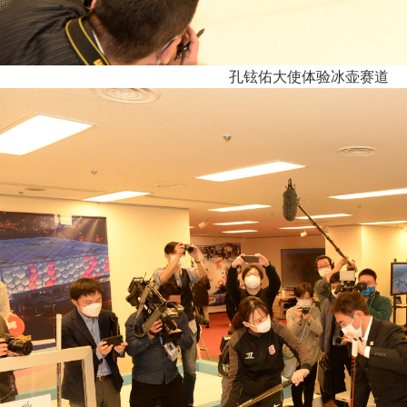
孔铉佑大使体验冰壶赛道