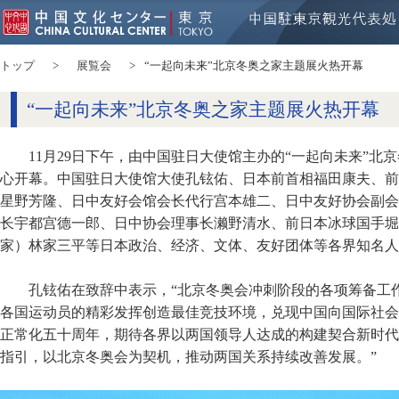
トップ
展覧会
“一起向未来”北京冬奥之家主题展火热开幕
“一起向未来”北京冬奥之家主题展火热开幕
11月29日下午，由中国驻日大使馆主办的“一起向未来”北
心开幕。中国驻日大使馆大使孔铉佑、日本前首相福田康夫、前
星野芳隆、日中友好会馆会长代行宫本雄二、日中友好协会副会
长宇都宫德一郎、日中协会理事长濑野清水、前日本冰球国手堀
家）林家三平等日本政治、经济、文体、友好团体等各界知名人
孔铉佑在致辞中表示，“北京冬奥会冲刺阶段的各项筹备工
各国运动员的精彩发挥创造最佳竞技环境，兑现中国向国际社会
正常化五十周年，期待各界以两国领导人达成的构建契合新时代
指引，以北京冬奥会为契机，推动两国关系持续改善发展。”