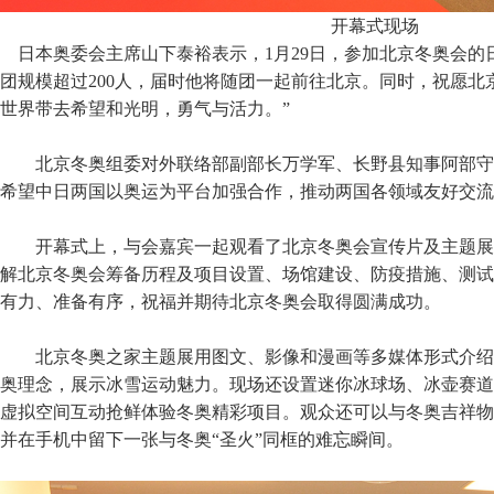
开幕式现场
日本奥委会主席山下泰裕表示，1月29日，参加北京冬奥会
团规模超过200人，届时他将随团一起前往北京。同时，祝愿
世界带去希望和光明，勇气与活力。”
北京冬奥组委对外联络部副部长万学军、长野县知事阿部守
希望中日两国以奥运为平台加强合作，推动两国各领域友好交流
开幕式上，与会嘉宾一起观看了北京冬奥会宣传片及主题展
解北京冬奥会筹备历程及项目设置、场馆建设、防疫措施、测试
有力、准备有序，祝福并期待北京冬奥会取得圆满成功。
北京冬奥之家主题展用图文、影像和漫画等多媒体形式介绍
奥理念，展示冰雪运动魅力。现场还设置迷你冰球场、冰壶赛道
虚拟空间互动抢鲜体验冬奥精彩项目。观众还可以与冬奥吉祥物“
并在手机中留下一张与冬奥“圣火”同框的难忘瞬间。