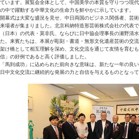
ています。展覧会全体として、中国美学の本質を守りつつ現代
の中で躍動する中華文化の生命力を鮮やかに示しています。
開幕式は大変な盛況を見せ、中日両国のビジネス関係者、芸術
来場者が集まりました。北京科納特造形芸術株式会社の代表で
（日本）の代表・莫非氏、ならびに日中協会理事長の瀬野清水
た。来賓たちは、本展が彫刻・書道・無形文化遺産芸術の交流
架け橋として相互理解を深め、文化交流を通じて友情を育むも
信」の好例であると高く評価しました。
「馬到成功」に込められた前向きな意味は、新たな一年の良い
日中文化交流に継続的な発展の力と自信を与えるものとなって