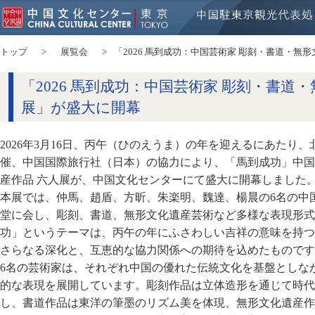
トップ
展覧会
「2026 馬到成功：中国芸術家 彫刻・書道・無
「2026 馬到成功：中国芸術家 彫刻・書道
展」が盛大に開幕
2026年3月16日、丙午（ひのえうま）の年を迎えるにあたり
催、中国国際旅行社（日本）の協力により、「馬到成功」中国
産作品 六人展が、中国文化センターにて盛大に開幕しました
本展では、仲馬、趙盾、方昕、朱楽明、魏達、楊晨の6名の中
堂に会し、彫刻、書道、無形文化遺産芸術など多様な表現形式
功」というテーマは、丙午の年にふさわしい吉祥の意味を持つ
さらなる深化と、互恵的な協力関係への期待を込めたものです
6名の芸術家は、それぞれ中国の優れた伝統文化を基盤としな
的な表現を展開しています。彫刻作品は立体造形を通じて時代
し、書道作品は東洋の筆墨のリズム美を体現、無形文化遺産作