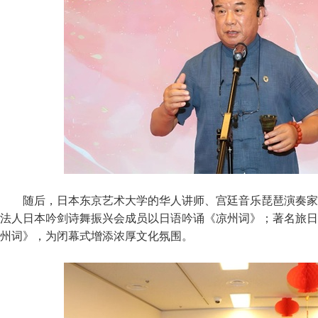
随后，日本东京艺术大学的华人讲师、宫廷音乐琵琶演奏家
法人日本吟剑诗舞振兴会成员以日语吟诵《凉州词》；著名旅日
州词》，为闭幕式增添浓厚文化氛围。