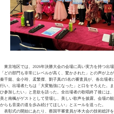
東京地区では、2026年決勝大会の会場に高い実力を持つ出
「どの部門も非常にレベルが高く、驚かされた」との声が上が
秦千懿、金小玲、孟繁傑、劉子真の5名の審査員が、各出場者
行い、出場者たちは「大変勉強になった」と口をそろえた。ま
ひ参加したい」と意欲を語った。全出場者の歌唱終了後には、
美と南楓がゲストとして登場し、美しい歌声を披露。会場の観
からも音楽の道を歩み続けてほしい」とエールを送った。
表彰式の開始にあたり、蔡国平審査員が本大会の技術総評を