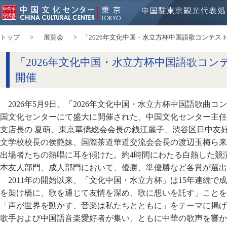
トップ
展覧会
「2026年文化中国・水立方杯中国語歌コンテス
「2026年文化中国・水立方杯中国語歌コン
開催
2026年5月9日、「2026年文化中国・水立方杯中国語歌曲
国文化センターにて盛大に開催された。中国文化センター主任
支店長の 夏萌、東京華僑総会会長の銭江麗子、渋谷区日中友
文学校校長の侯艶妹、国際茶道華道交流会会長の渡辺玉梅ら来
出場者たちの熱唱に耳を傾けた。約4時間にわたる白熱した競
本友人部門、成人部門において、優勝、準優勝など各賞が選出
2011年の開始以来、「文化中国・水立方杯」は15年連続
を架け橋に、歌を通じて友情を深め、歌に想いを託す」ことを目
「声が世界を動かす、音楽は私たちとともに」をテーマに掲げ
歌手および中国語音楽愛好者が集い、ともに中華の歌声を響か