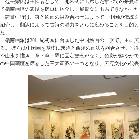
范長栄氏は主催者として、開幕式に出席したすべての来賓に
て嶺南画壇の表現を簡単に紹介し、展覧会に出席できなかった
「詩畫中行は、詩と絵画の組み合わせによって、中国の伝統文
紹介し、翻訳によって古詩の魅力をさらに広めることを目的と
た。
嶺南画派は20世紀初頭に台頭した中国絵画の一派で、主に
る。 彼らは中国画を基礎に東洋と西洋の画法を融合させ、写
や山水を描き、章・筆・墨に固定観念がなく、色彩が鮮やかで
の中国画壇を席巻した三大画派の一つとなり、広府文化の代表