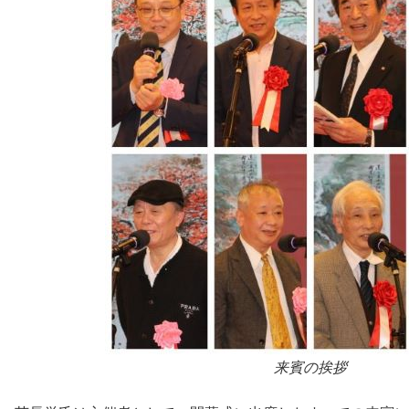
来賓の挨拶