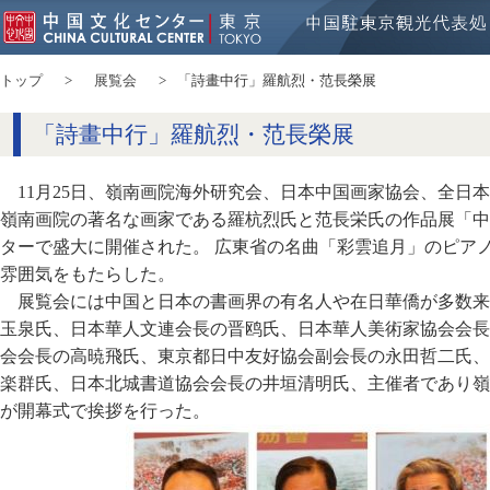
トップ
展覧会
「詩畫中行」羅航烈・范長榮展
「詩畫中行」羅航烈・范長榮展
11月25日、嶺南画院海外研究会、日本中国画家協会、全日
嶺南画院の著名な画家である羅杭烈氏と范長栄氏の作品展「中
ターで盛大に開催された。 広東省の名曲「彩雲追月」のピア
雰囲気をもたらした。
展覧会には中国と日本の書画界の有名人や在日華僑が多数来
玉泉氏、日本華人文連会長の晋鸥氏、日本華人美術家協会会長
会会長の高暁飛氏、東京都日中友好協会副会長の永田哲二氏、
楽群氏、日本北城書道協会会長の井垣清明氏、主催者であり嶺
が開幕式で挨拶を行った。