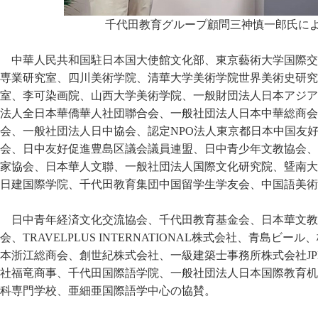
千代田教育グループ顧問三神慎一郎氏に
中華人民共和国駐日本国大使館文化部、東京藝術大学国際交
専業研究室、四川美術学院、清華大学美術学院世界美術史研究
室、李可染画院、山西大学美術学院、一般財団法人日本アジア
法人全日本華僑華人社団聯合会、一般社団法人日本中華総商会
会、一般社団法人日中協会、認定NPO法人東京都日本中国友
会、日中友好促進豊島区議会議員連盟、日中青少年文教協会、
家協会、日本華人文聯、一般社団法人国際文化研究院、曁南大
日建国際学院、千代田教育集団中国留学生学友会、中国語美術
日中青年経済文化交流協会、千代田教育基金会、日本華文教
会、TRAVELPLUS INTERNATIONAL株式会社、青島ビ
本浙江総商会、創世紀株式会社、一級建築士事務所株式会社J
社福竜商事、千代田国際語学院、一般社団法人日本国際教育机
科専門学校、亜細亜国際語学中心の協賛。