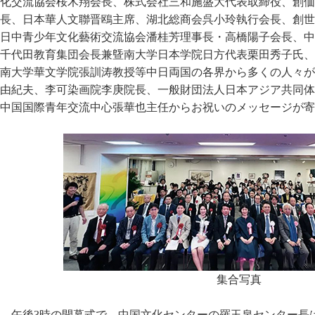
化交流協会桜木翔会長、株式会社三和施盛大代表取締役、創価
長、日本華人文聯晋鴎主席、湖北総商会呉小玲執行会長、創世
日中青少年文化藝術交流協会潘桂芳理事長・高橋陽子会長、中
千代田教育集団会長兼曁南大学日本学院日方代表栗田秀子氏、
南大学華文学院張訓涛教授等中日両国の各界から多くの人々が
由紀夫、李可染画院李庚院長、一般財団法人日本アジア共同体
中国国際青年交流中心張華也主任からお祝いのメッセージが寄
集合写真
午後3時の開幕式で、中国文化センターの羅玉泉センター長