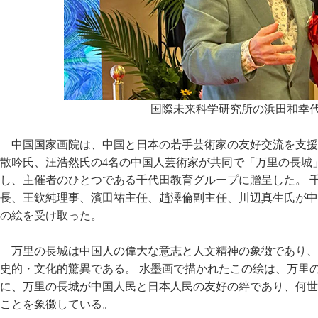
国際未来科学研究所の浜田和幸
中国国家画院は、中国と日本の若手芸術家の友好交流を支援
散吟氏、汪浩然氏の4名の中国人芸術家が共同で「万里の長城
し、主催者のひとつである千代田教育グループに贈呈した。 
長、王欽純理事、濱田祐主任、趙澤倫副主任、川辺真生氏が中
の絵を受け取った。
万里の長城は中国人の偉大な意志と人文精神の象徴であり、
史的・文化的驚異である。 水墨画で描かれたこの絵は、万里
に、万里の長城が中国人民と日本人民の友好の絆であり、何世
ことを象徴している。