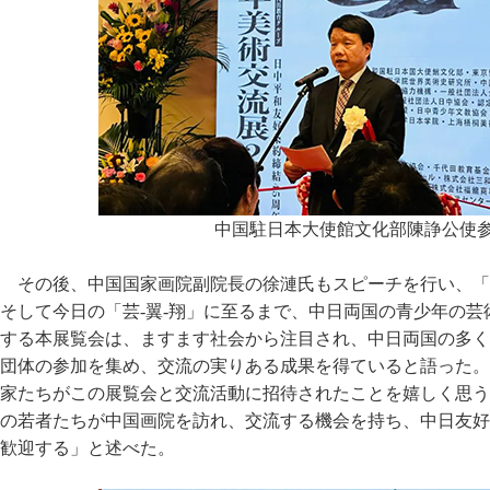
中国駐日本大使館文化部陳諍公使
その後、中国国家画院副院長の徐漣氏もスピーチを行い、「「
そして今日の「芸-翼-翔」に至るまで、中日両国の青少年の
する本展覧会は、ますます社会から注目され、中日両国の多く
団体の参加を集め、交流の実りある成果を得ていると語った。
家たちがこの展覧会と交流活動に招待されたことを嬉しく思う
の若者たちが中国画院を訪れ、交流する機会を持ち、中日友好
歓迎する」と述べた。