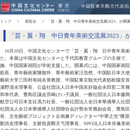
トップ
展覧会
「芸・翼・翔 中日青年美術交流展2023」が開
「芸・翼・翔 中日青年美術交流展2023」
10月10日、中国文化センターで「芸・翼・翔 日中青年美術
た。本展は中国文化センターと千代田教育グループの主催で、
施、中国国家画院が学術支援した。開幕式には、中国国家画院
処長、青年藝術家陳散吟、青年藝術家汪浩然、中国駐日本大使
藝術大学三田村有純名誉教授、中国駐東京観光代表処欧陽安首
瀬野清水理事長、公益社団法人日本中国友好協会永田哲二常務
和幸代表、豊島区議会宮崎けい子議員、一般社団法人日本徽商
航空公司日本支社馮力社長、一般社団法人全日本華僑華人社団
社団法人全日本華僑華人社団聯合会許勢永常務副会長、豊島区
長、文化藝術プロジェクト企画兼ディレクター“中華之光”獲
劉洪友理事長、太穀投資鄭天弋理事長、NPO法人日本肖像美