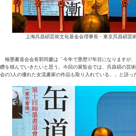
上海呉昌碩芸術文化基金会理事長・東京呉昌碩芸
翰墨書道会会長郭同慶は「今年で墨歴37年目になりますが
鑽を積んでいきたいと思う。今回の展覧会では、呉昌碩の芸術
会の3人の優れた女流書家の作品も取り入れている。」と語っ