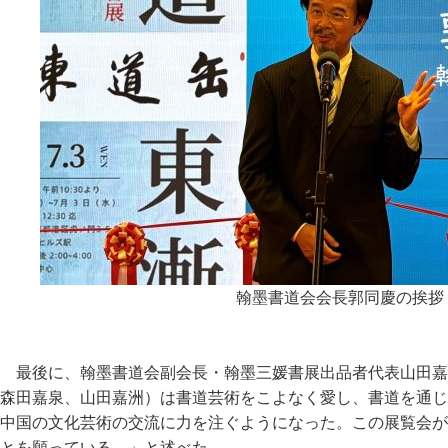
翰墨書道会会長郭同慶の挨拶
最後に、翰墨書道会副会長・翰墨三媛書展出品者代表山田嘉
森田嘉泉、山田嘉洲）は書道芸術をこよなく愛し、書道を通じ
中国の文化芸術の交流に力を注ぐようになった。この展覧会が
とを願っている。」と述べた。