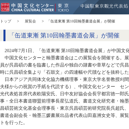
トップ
展覧会
「缶道東漸 第10回翰墨書道会展」が開催
「缶道東漸 第10回翰墨書道会展」が開催
2024年7月1日、「缶道東漸 第10回翰墨書道会展」が中国
中国文化センターと翰墨書道会はこの展覧会を開催する。展
員が呉昌碩の書を臨書した作品や独自の隷書や章草などで呉昌
時に呉昌碩全集より「石鼓文」の四連幅や尺牘などを抜粋した
日本アジア共同体文化協力機構理事・東京大学名誉教授刈間
夫様からの祝賀の手紙を代読する）、中国文化センター セン
光代表処首席代表欧陽安氏、日中友好協会会長宇都宮徳一郎氏
事・全日本書道聯盟前理事長星弘道氏、書道文化研究者・翰墨
昌碩芸術文化基金会理事長・東京呉昌碩芸術研究院長呉超氏、
書道会副会長・翰墨三媛書展出品者代表山田嘉洲女史等、展覧
トを行った。