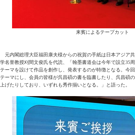
来賓によるテープカット
元内閣総理大臣福田康夫様からの祝賀の手紙は日本アジア共
学名誉教授刈間文俊氏を代読、「翰墨書道会は今年で設立35
テーマを設けて作品を創作し、発表するのが特徴となる。今回
テーマにし、会員の皆様が呉昌碩の書を臨書したり、呉昌碩の
上げたりしており、いずれも秀作揃いとなる。」と語った。