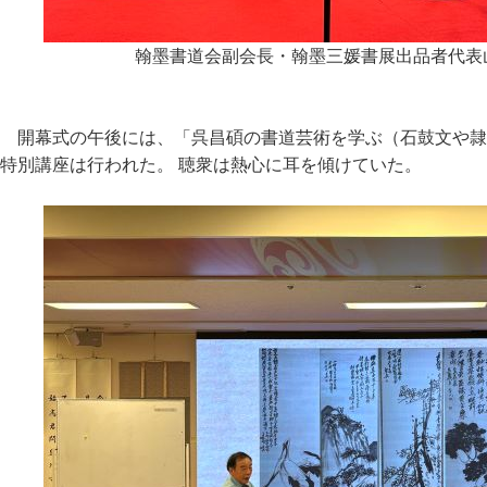
翰墨書道会副会長・翰墨三媛書展出品者代表
開幕式の午後には、「呉昌碩の書道芸術を学ぶ（石鼓文や隷
特別講座は行われた。 聴衆は熱心に耳を傾けていた。