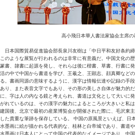
高小飛日本華人書法家協会主席の
日本国際貿易促進協会部長泉川友樹は「中日平和友好条約締
このような展覧が行われるのは非常に有意義だ。中国文化の歴
篆書、隷書に起源を発し、それらは後に楷書、草書、行書に発
活の中で中国から書道を学び、王羲之、王顕志、顔真卿などの
る。書画同源の意味するように、漢字は情報伝達や記録の手段
あり、また表音文字でもあり、その形の美しさ自体が魅力的だ
に、字は人の内なる鏡と考えられ、書道は文化として大いに発
がれているのは、その漢字の魅力によるところが大きいと私は
建国後、北京で最初の産業博覧会が開催された際に、毛沢東主
した貴重な筆跡を保存している。 中国の原風景といえば、日
水墨画に絵が描かれる代表的な、桂林と白帝城であり、書道や
水墨画は日本人にとって中国の代表的なイメージであり、中国