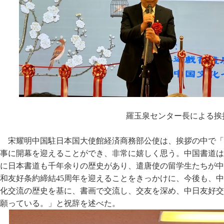
羅玉泉センター長による挨
宋耀明中国駐日本国大使館経済商務部公使は、挨拶の中で「
事に開幕を迎えることができ、非常に嬉しく思う。中国書道は
に日本書道も千年余りの歴史があり、遣唐使の留学生たちが中
和友好条約締結45周年を迎えることをきっかけに、今後も、
化交流の歴史を基に、書画で交流し、交友を深め、中日友好交
願っている。」と祝辞を述べた。