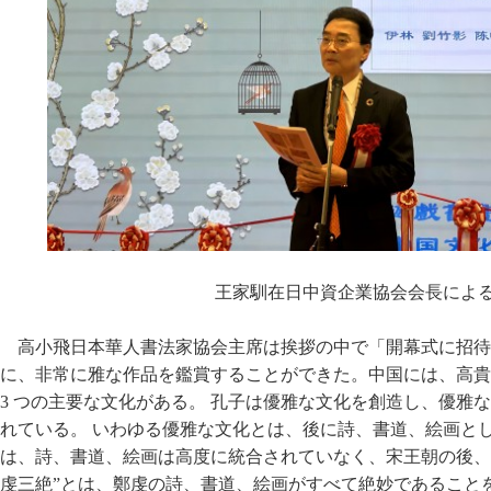
王家馴在日中資企業協会会長によ
高小飛日本華人書法家協会主席は挨拶の中で「開幕式に招待
に、非常に雅な作品を鑑賞することができた。中国には、高貴
3 つの主要な文化がある。 孔子は優雅な文化を創造し、優雅
れている。 いわゆる優雅な文化とは、後に詩、書道、絵画とし
は、詩、書道、絵画は高度に統合されていなく、宋王朝の後、
虔三絶”とは、鄭虔の詩、書道、絵画がすべて絶妙であること