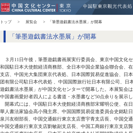
トップ
展覧会
「筆墨遊戯書法水墨展」が開幕
「筆墨遊戯書法水墨展」が開幕
３月11日午後，筆墨遊戯書画展実行委員会、東京中国文化セ
和国駐日本大使館経済商務部、全日本中国企業協会聯合会、在
支店、中国光大集団東京代表処、日本国際貿易促進協会、日本
团有限公司駐日本代表処 、中国国際旅行社日本有限公司、日
遊戯書法水墨展」が中国文化センターで開幕した。本展覧会は
中国書画愛好者四人による書道・水墨書など50点余りを展示
開幕式には、中国駐日本大使館経済商務部宋耀明公使、在日
華人書法家協会高小飛主席、中国国際貿易促進委員会史銘駐日
泉川友樹部長、中国交通銀行東京支店曹宇青支店長、中国交通
中国交通銀行東京支店劉敏副支店長、中国工商銀行東京支店龔