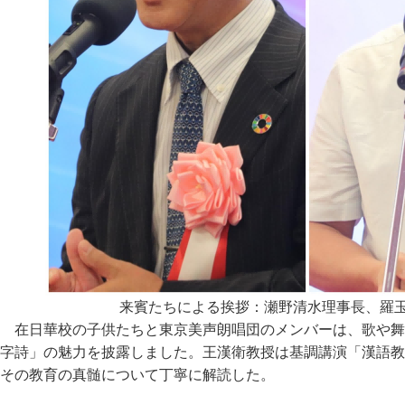
来賓たちによる挨拶：瀬野清水理事長、羅
在日華校の子供たちと東京美声朗唱団のメンバーは、歌や舞
字詩」の魅力を披露しました。王漢衛教授は基調講演「漢語教
その教育の真髄について丁寧に解読した。