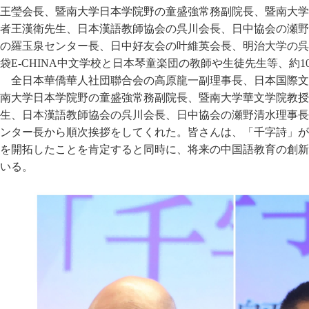
王瑩会長、暨南大学日本学院野の童盛強常務副院長、暨南大学
者王漢衛先生、日本漢語教師協会の呉川会長、日中協会の瀬野
の羅玉泉センター長、日中好友会の叶維英会長、明治大学の呉
袋E-CHINA中文学校と日本琴童楽団の教師や生徒先生等、約1
全日本華僑華人社団聯合会の高原龍一副理事長、日本国際文
南大学日本学院野の童盛強常務副院長、暨南大学華文学院教授
生、日本漢語教師協会の呉川会長、日中協会の瀬野清水理事長
ンター長から順次挨拶をしてくれた。皆さんは、「千字詩」が
を開拓したことを肯定すると同時に、将来の中国語教育の創新
いる。