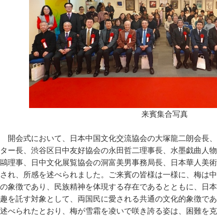
来賓集合写真
開会式において、日本中国文化交流協会の大塚龍二朗会長、
ター長、渋谷区日中友好協会の永田哲二理事長、水墨戯曲人物
鷗理事、日中文化展覧協会の洞富美男事務局長、日本華人美術
され、所感を述べられました。ご来賓の皆様は一様に、梅は中
の象徴であり、民族精神を体現する存在であるとともに、日本
趣を託す対象として、両国民に愛される共通の文化的象徴であ
述べられたとおり、梅が雪霜を凌いで咲き誇る姿は、困難を克