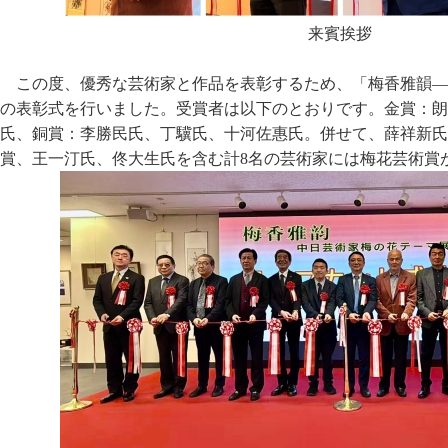
来賓挨拶
この度、優秀な芸術家と作品を表彰するため、「梅香雅韻―
の表彰式を行いました。受賞者は以下のとおりです。金賞：朗
氏、銅賞：李勝民氏、丁驥氏、十河佐惠氏。併せて、薛祥新氏
賞、王一汀氏、佟大生氏を含む計8名の芸術家には梅花芸術賞