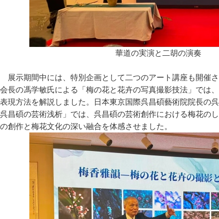
華道の実演と二胡の演奏
展示期間中には、特別企画として二つのアート講座も開催さ
会長の馮学敏氏による「梅の花と花卉の写真撮影技法」では、
表現方法を解説しました。日本東京国際呉昌碩藝術院院長の呉
呉昌碩の芸術浅析」では、呉昌碩の芸術創作における梅花のし
の創作と梅花文化の深い融合を体感させました。