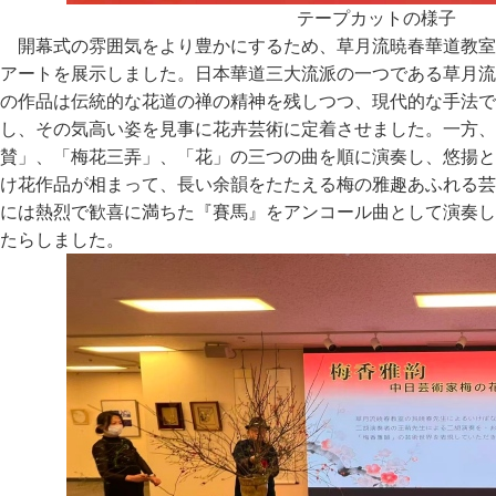
テープカットの様子
開幕式の雰囲気をより豊かにするため、草月流暁春華道教室
アートを展示しました。日本華道三大流派の一つである草月流
の作品は伝統的な花道の禅の精神を残しつつ、現代的な手法で
し、その気高い姿を見事に花卉芸術に定着させました。一方、
賛」、「梅花三弄」、「花」の三つの曲を順に演奏し、悠揚と
け花作品が相まって、長い余韻をたたえる梅の雅趣あふれる芸
には熱烈で歓喜に満ちた『賽馬』をアンコール曲として演奏し
たらしました。