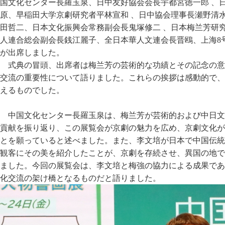
国文化センター長羅玉泉、日中友好協会会長宇都宮徳一郎 、
原、早稲田大学京劇研究者平林宣和 、日中協会理事長瀬野清
田哲二、日本文化振興会常務副会長鬼塚修二 、日本梅兰芳研
人連合総会副会長銭江麗子、全日本華人文連会長晋鴎、上海8
が出席しました。
式典の冒頭、出席者は梅兰芳の芸術的な功績とその記念の意
交流の重要性について語りました。これらの挨拶は感動的で、
えるものでした。
中国文化センター長羅玉泉は、梅兰芳が芸術的および中日文
貢献を振り返り、この展覧会が京劇の魅力を広め、京劇文化が
とを願っていると述べました。また、李文培が日本で中国伝統
観客にその美を紹介したことが、京劇を存続させ、異国の地で
ました。今回の展覧会は、李文培と梅強の協力による成果であ
化交流の架け橋となるものだと語りました。