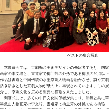
ゲストの集合写真
本展覧会では、京劇舞台美術デザインの先駆者であり、国家
画家の李文培と、書道家で梅兰芳の外孫である梅強の70点以
作品は書道と中国伝統の水墨京劇人物画を融合させ、詩や京劇
活き活きとした京劇人物が紙の上に再現されています。この展
介し、京劇文化を広める重要な役割を果たしました。
開幕式には、多くの中日文化関係者が集まり、熱気と共に華
墨戯曲人物画家の李文培、書道家で梅兰芳の外孫である梅強、