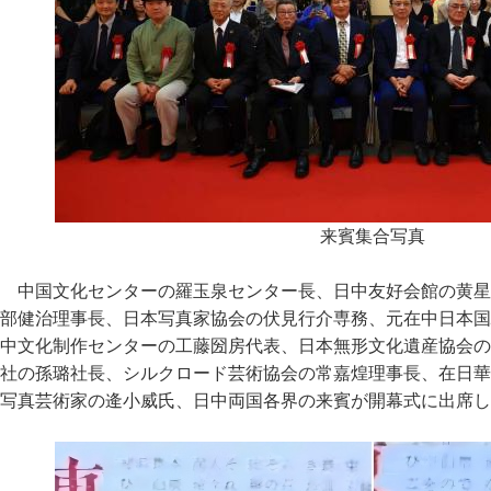
来賓集合写真
中国文化センターの羅玉泉センター長、日中友好会館の黄星
部健治理事長、日本写真家協会の伏見行介専務、元在中日本国
中文化制作センターの工藤圀房代表、日本無形文化遺産協会の
社の孫璐社長、シルクロード芸術協会の常嘉煌理事長、在日華
写真芸術家の逄小威氏、日中両国各界の来賓が開幕式に出席し