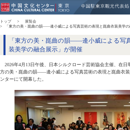
トップ
展覧会
「東方の美・崑曲の韻——逄小威による写真芸術の表現と崑曲衣装美学の
「東方の美・崑曲の韻——逄小威による写
装美学の融合展示」が開催
2026年4月13日午後、日本シルクロード芸術協会主催、在
方の美・崑曲の韻——逄小威による写真芸術の表現と崑曲衣装
ンターにて開幕した。