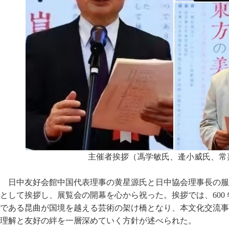
主催者挨拶（馮学敏氏、逄小威氏、常
日中友好会館中国代表理事の黄星源氏と日中協会理事長の服
として挨拶し、展覧会の開幕を心から祝った。挨拶では、600
である昆曲が国境を越える芸術の架け橋となり、本文化交流事
理解と友好の絆を一層深めていく方針が述べられた。