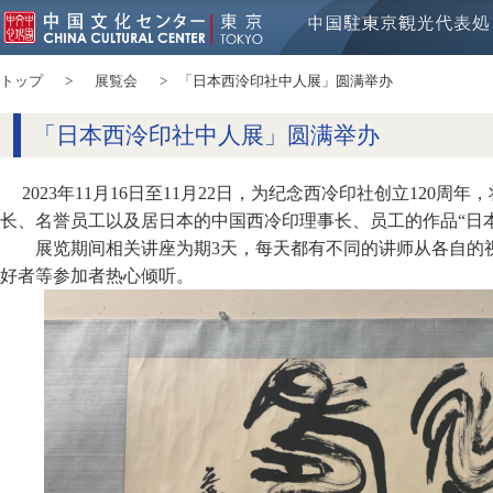
トップ
展覧会
「日本西泠印社中人展」圆满举办
「日本西泠印社中人展」圆满举办
2023年11月16日至11月22日，为纪念西冷印社创立120
长、名誉员工以及居日本的中国西冷印理事长、员工的作品“日
展览期间相关讲座为期3天，每天都有不同的讲师从各自的
好者等参加者热心倾听。