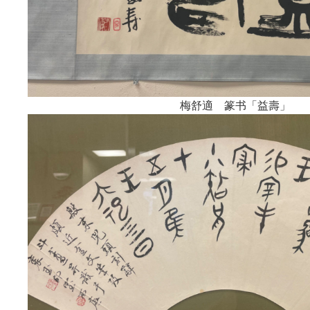
梅舒適 篆书「益壽」