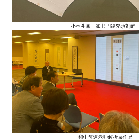
小林斗盦 篆书「臨兕頭刻辭
和中简道老师解析展作品