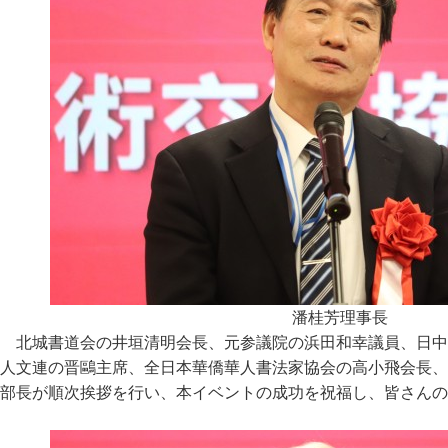
潘桂芳理事長
北城書道会の井垣清明会長、元参議院の浜田和幸議員、日中
人文連の晋鷗主席、全日本華僑華人書法家協会の高小飛会長、
部長が順次挨拶を行い、本イベントの成功を祝福し、皆さんの