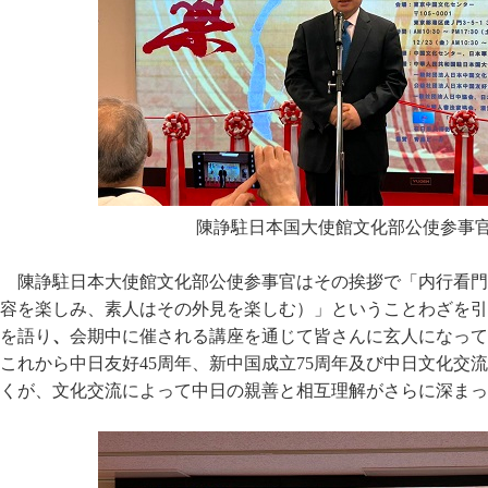
陳諍駐日本国大使館文化部公使参事
陳諍駐日本大使館文化部公使参事官はその挨拶で「内行看門
容を楽しみ、素人はその外見を楽しむ）」ということわざを引
を語り
、
会期中に催される講座を通じて皆さんに玄人になって
これから中日友好45周年、新中国成立75周年及び中日文化交流
くが、文化交流によって中日の親善と相互理解がさらに深まっ