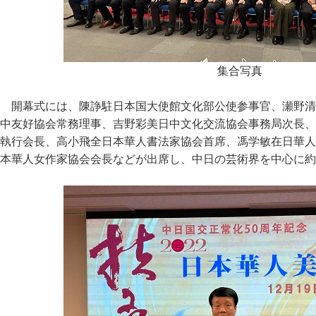
集合写真
開幕式には、陳諍駐日本国大使館文化部公使参事官、瀬野清
中友好協会常務理事、吉野彩美日中文化交流協会事務局次長、
執行会長、高小飛全日本華人書法家協会首席、馮学敏在日華人
本華人女作家協会会長などが出席し、中日の芸術界を中心に約