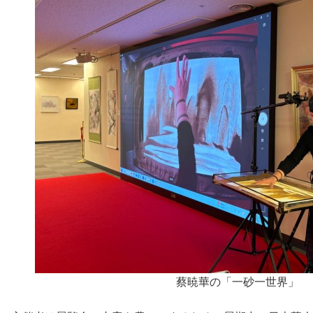
蔡暁華の「一砂一世界」