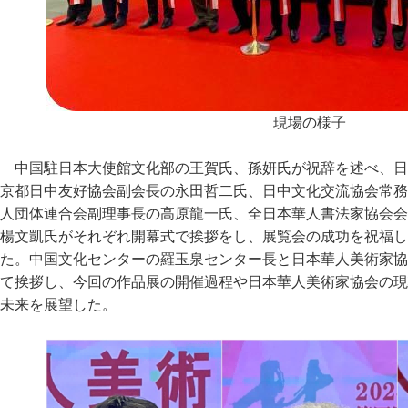
現場の様子
中国駐日本大使館文化部の王賀氏、孫妍氏が祝辞を述べ、日
京都日中友好協会副会長の永田哲二氏、日中文化交流協会常務
人団体連合会副理事長の高原龍一氏、全日本華人書法家協会会
楊文凱氏がそれぞれ開幕式で挨拶をし、展覧会の成功を祝福し
た。中国文化センターの羅玉泉センター長と日本華人美術家協
て挨拶し、今回の作品展の開催過程や日本華人美術家協会の現
未来を展望した。