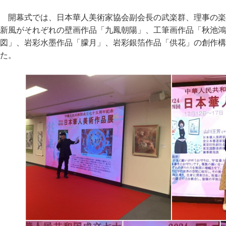
開幕式では、日本華人美術家協会副会長の武楽群、理事の楽
新風がそれぞれの壁画作品「九鳳朝陽」、工筆画作品「秋池鴻
図」、岩彩水墨作品「朦月」、岩彩銀箔作品「供花」の創作構
た。