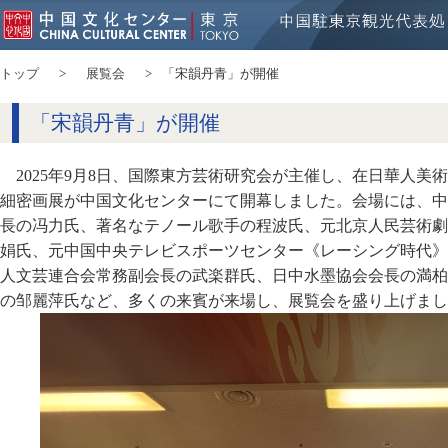
トップ
展覧会
「宋韻丹青」が開催
「宋韻丹青」が開催
2025年9月8日、国際東方芸術研究会が主催し、在日華人
細密画展が中国文化センターにて開幕しました。会場には、中
長の冯力氏、著名なテノール歌手の程波氏、元北京人民芸術劇
娟氏、元中国中央テレビスポーツセンター《レーシング時代》
人文芸連合会常務副会長の武楽群氏、日中水墨協会会長の満柏
の邹麗萍氏など、多くの来賓が来場し、展覧会を盛り上げまし