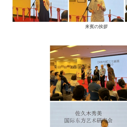
来賓の挨拶