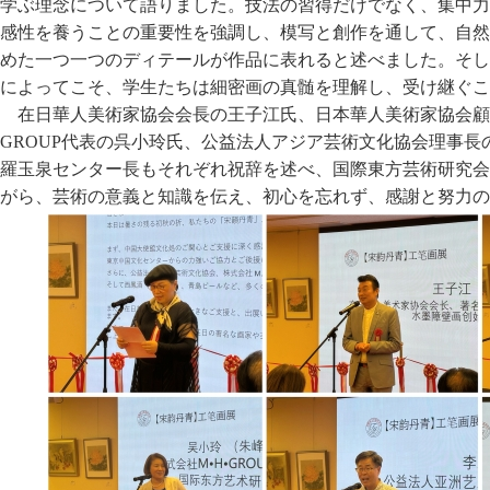
学ぶ理念について語りました。技法の習得だけでなく、集中力
感性を養うことの重要性を強調し、模写と創作を通して、自然
めた一つ一つのディテールが作品に表れると述べました。そし
によってこそ、学生たちは細密画の真髄を理解し、受け継ぐこ
在日華人美術家協会会長の王子江氏、日本華人美術家協会顧
GROUP代表の呉小玲氏、公益法人アジア芸術文化協会理事
羅玉泉センター長もそれぞれ祝辞を述べ、国際東方芸術研究会
がら、芸術の意義と知識を伝え、初心を忘れず、感謝と努力の