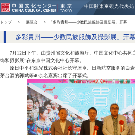
トップ
展覧会
「多彩貴州——少数民族服飾及撮影展」开幕
「多彩貴州——少数民族服飾及撮影展」开
7月12日下午、由贵州省文化和旅游厅、中国文化中心共同
饰和摄影展”在东京中国文化中心开幕。
原日中平和观光株式会社社长守屋卓、日新航空服务的白岩
茅台酒的郭斌等40余名嘉宾出席了开幕式。