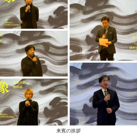
来賓の挨拶