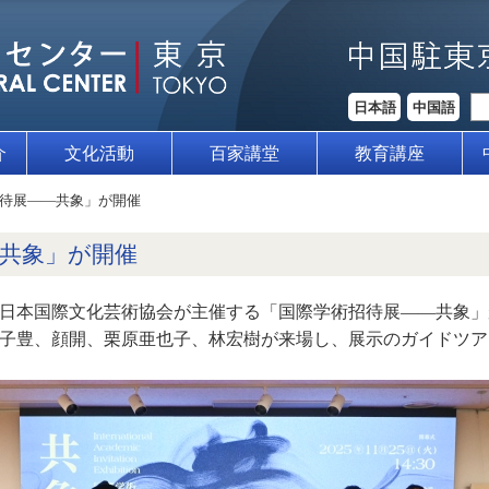
日本語
中国語
介
文化活動
百家講堂
教育講座
待展——共象」が開催
共象」が開催
団法人日本国際文化芸術協会が主催する「国際学術招待展――共象
子豊、顔開、栗原亜也子、林宏樹が来場し、展示のガイドツア