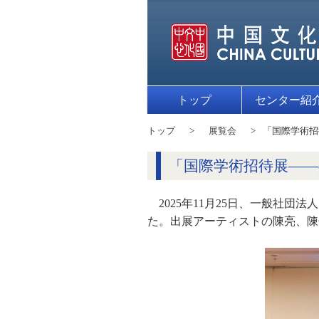
トップ
センター紹
トップ
展覧会
「国際学術招
「国際学術招待展——
2025年11月25日、一般社
た。出展アーティストの陳亮、陳