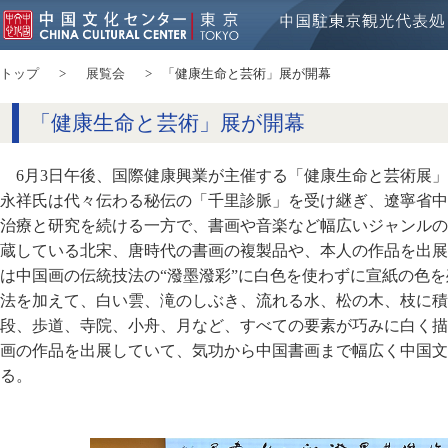
トップ
展覧会
「健康生命と芸術」展が開幕
「健康生命と芸術」展が開幕
6月3日午後、国際健康興業が主催する「健康生命と芸術展
永祥氏は代々伝わる秘伝の「千里診脈」を受け継ぎ、
遼寧省中
治療と研究を続ける一方で、書画や音楽など幅広いジャンルの
蔵している北宋、唐時代の書画の複製品や、本人の作品を出展
は中国画の伝統技法の“潑墨潑彩”に白色を使わずに宣紙の色
法を加えて、白い雲、滝のしぶき、流れる水、
松の木、枝に積
段、歩道、
寺院、小舟、月など、すべての要素が巧みに白く描
画の作品を出展していて、気功から中国書画まで幅広く中国文
る。