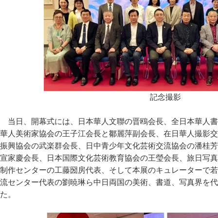
記念撮影
当日、開幕式には、日本華人文聯の晋鴎会長、全日本華人書
華人美術家協会の王子江会長と鄒麗萍副会長、在日華人撮影交
振興協会の武楽群会長、日中青少年文化芸術交流協会の潘桂芳
宣家慶会長、日本国際文化芸術教育協会の王瑩会長、旅日写真
制作センターの工藤圀房代表、そして本展のキュレーターで若
流センター代表の劉暁琳ら中日両国の美術、書道、写真界を代
た。