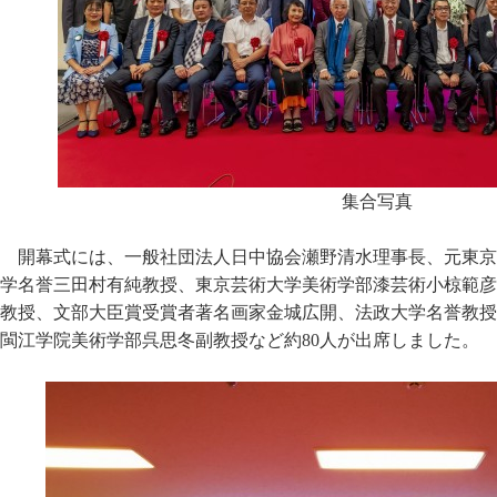
集合写真
開幕式には、一般社団法人日中協会瀬野清水理事長、元東京
学名誉三田村有純教授、東京芸術大学美術学部漆芸術小椋範彦
教授、文部大臣賞受賞者著名画家金城広開、法政大学名誉教授
閩江学院美術学部呉思冬副教授など約80人が出席しました。