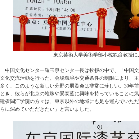
東京芸術大学美術学部小椋範彦教授に
中国文化センター羅玉泉センター長は挨拶の中で、「中国文
文化交流活動を行った。会場環境や交通条件の制限により、主
多く、このような新しい分野の展覧会は非常に珍しい。30年
とき、彼らが北京の堆珠や景泰藍に興味を持っていることに気
建省閩江学院の方々は、東京以外の地域にも足を運んでいただ
らに深めていただきたい」と言いました。