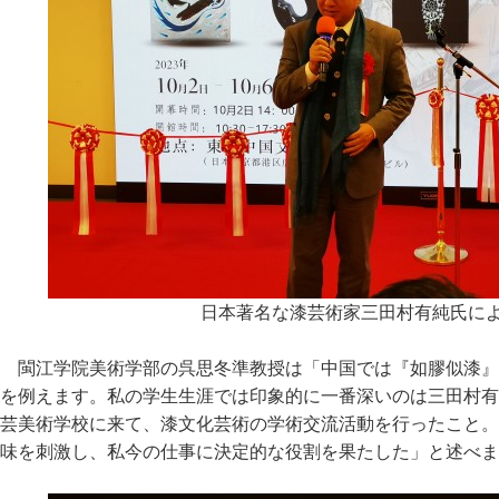
日本著名な漆芸術家三田村有純氏に
閩江学院美術学部の呉思冬準教授は「中国では『如膠似漆』
を例えます。私の学生生涯では印象的に一番深いのは三田村有
芸美術学校に来て、漆文化芸術の学術交流活動を行ったこと。
味を刺激し、私今の仕事に決定的な役割を果たした」と述べま