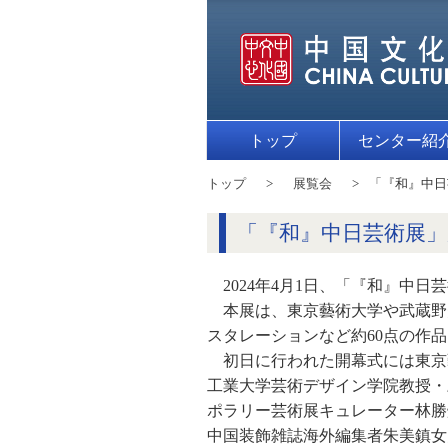
トップ
センター紹
トップ
展覧会
「『和』中日
「『和』中日芸術展」
2024年4月1日、「『和』中
本展は、東京藝術大学や武蔵野
スタレーションなど約60点の作
初日に行われた開幕式には東京
工業大学芸術デザイン学院教授・
ポラリー芸術展キュレーター林勝
中国装飾雑誌海外編集者朱美鎮女