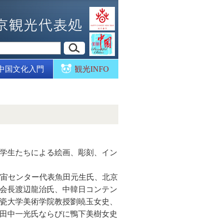
中国文化入門
観光INFO
学生たちによる絵画、彫刻、イン
宇宙センター代表魚田元生氏、北京
会長渡辺龍治氏、中韓日コンテン
瓷大学美術学院教授劉暁玉女史、
田中一光氏ならびに鴨下美樹女史