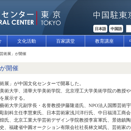
日本語
中国語
介
文化活動
百家講堂
教育講座
芸術展」が開催
が開催
日芸術展」が中国文化センターで開幕した。
美術大学、清華大学美術学院、北京理工大学美術学院の教授や
品を展示する。
藝術大学元副学長・名誉教授伊藤隆道氏、NPO法人国際芸術
彫刻科主任李慧東氏、日本芸術家浅川洋行氏、中日福清工商会
煌氏、北京工業大学芸術デザイン学院教授李富軍氏、景徳鎮陶
史、福建省中圓オークション有限会社社長林文斌氏、芸術家の