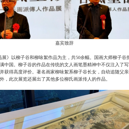
嘉宾致辞
品展》以柳子谷和柳咏絮作品为主，共50余幅。国画大师柳子谷
满中国。柳子谷的作品在传统的文人画笔墨精神中不仅注入了写实
并获得高度评价。著名画家柳咏絮系柳子谷长女，自幼追随父亲
外，此次展览还展出了其他多位柳氏画派传人的作品。