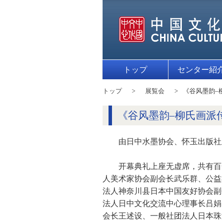
トップ
センター紹
トップ
展覧会
《谷风墨韵–
《谷风墨韵–柳氏画派
由日中水墨协会、怀玉出版社主
开幕典礼上座无虚席，共有百
人美术家协会副会长武乐群、公益
法人神奈川县日本中国友好协会副
法人日中文化交流中心理事长吕娟
会长王述设、一般社团法人日本珠