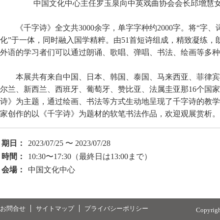
中国文化中心主任罗玉泉向中英戏曲协会会长邱增慧
《千字诗》全文共3000余字，单字字种约2000字。将“字
化”于一体，同时融入国学精粹。由51首短诗组成，精致凝练，
外语的学习者们可以通过朗诵、歌唱、弹唱、书法、绘画等多种
本展共有来自中国、日本、韩国、泰国、马来西亚、菲律宾
尔兰、新西兰、西班牙、葡萄牙、赞比亚、法属圭亚那16个国家
诗》为主题，通过绘画、书法等方式生动地呈现了千字诗的教学
家创作的以《千字诗》为题材的软笔书法作品，欢迎观展赏析。
期日：
2023/07/25 〜 2023/07/28
時間：
10:30〜17:30（最終日は13:00まで）
会場：
中国文化中心
お問合せ
サイトマップ
プライバシーポリシー
Copyrig