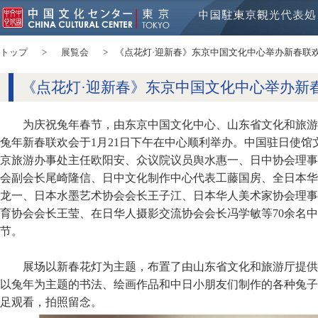
トップ
展覧会
《点花灯·迎新春》东京中国文化中心举办新春联
《点花灯·迎新春》东京中国文化中心举办新
为庆祝兔年春节，由东京中国文化中心、山东省文化和旅游厅
兔年新春联欢会于1月21日下午在中心顺利举办。中国驻日使
京旅游办事处主任欧阳安、众议院议员舆水惠一、日中协会理事
会副会长尾崎隆信、日中文化制作中心代表工藤国房、全日本华
龙一、日本水墨艺术协会会长王子江、日本华人美术家协会理事
育协会会长王莹、在日华人摄影交流协会会长冯学敏等70余名
节。
展场以新春花灯为主题，布置了由山东省文化和旅游厅提供
以兔年为主题的书法、绘画作品和中日小朋友们制作的各种兔子
足观看，拍照留念。