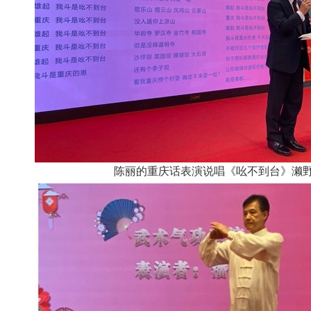
陈丽的重庆话表演说唱《吆不到台》濑