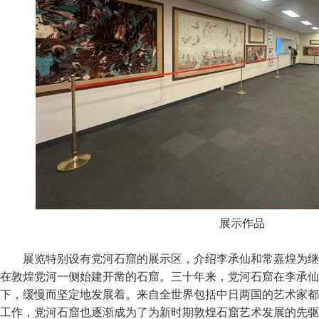
展示作品
展览特别设有党河石窟的展示区，介绍李承仙和常嘉煌为继承
在敦煌党河一侧始建开凿的石窟。三十年来，党河石窟在李承仙
下，缓慢而坚定地发展着。来自全世界包括中日两国的艺术家都
工作，党河石窟也逐渐成为了为新时期敦煌石窟艺术发展的先驱