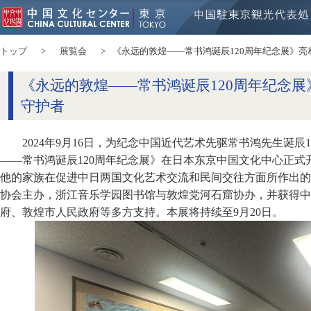
トップ
展覧会
《永远的敦煌——常书鸿诞辰120周年纪念展》
《永远的敦煌——常书鸿诞辰120周年纪念
守护者
2024年9月16日，为纪念中国近代艺术先驱常书鸿先生诞辰
——常书鸿诞辰120周年纪念展》在日本东京中国文化中心正
他的家族在促进中日两国文化艺术交流和民间交往方面所作出的
协会主办，浙江音乐学园图书馆与敦煌党河石窟协办，并获得中
府、敦煌市人民政府等多方支持。本展将持续至9月20日。