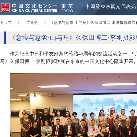
トップ
展覧会
《意境与意象·山与马》久保田博二·李刚摄影联展
《意境与意象·山与马》久保田博二·李刚摄
作为纪念中日和平友好条约缔结45周年的交流活动之一，9月
马》久保田博二·李刚摄影联展在东京的中国文化中心隆重开幕