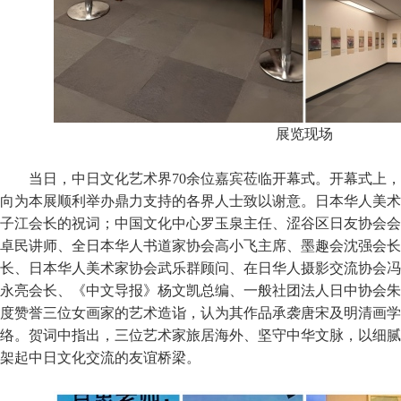
展览现场
当日，中日文化艺术界70余位嘉宾莅临开幕式。开幕式上
向为本展顺利举办鼎力支持的各界人士致以谢意。日本华人美术
子江会长的祝词；中国文化中心罗玉泉主任、涩谷区日友协会会
卓民讲师、全日本华人书道家协会高小飞主席、墨趣会沈强会长
长、日本华人美术家协会武乐群顾问、在日华人摄影交流协会冯
永亮会长、《中文导报》杨文凯总编、一般社团法人日中协会朱
度赞誉三位女画家的艺术造诣，认为其作品承袭唐宋及明清画学
络。贺词中指出，三位艺术家旅居海外、坚守中华文脉，以细腻
架起中日文化交流的友谊桥梁。