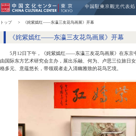
トップ
《姹紫嫣红——东瀛三友花鸟画展》开幕
《姹紫嫣红——东瀛三友花鸟画展》开幕
5月12日下午，《姹紫嫣红——东瀛三友花鸟画展》在东
由国际东方艺术研究会主办，展出乐融、何为、卢思三位旅日女
格多元、意蕴悠长，带领观者走入清幽雅致的花鸟艺境。