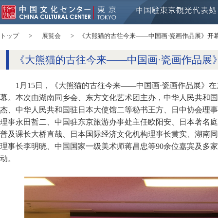
トップ
展覧会
《大熊猫的古往今来——中国画·瓷画作品展》开
《大熊猫的古往今来——中国画·瓷画作品展
1月15日，《大熊猫的古往今来——中国画·瓷画作品展》
幕。本次由湖南同乡会、东方文化艺术团主办，中华人民共和国
杰、中华人民共和国驻日本大使馆二等秘书王方、日中协会理事
理事永田哲二、中国驻东京旅游办事处主任欧阳安、日本著名庭
普及课长大桥直哉、日本国际经济文化机构理事长黄实、湖南同
理事长李明晓、中国国家一级美术师蒋昌忠等90余位嘉宾及多
动。