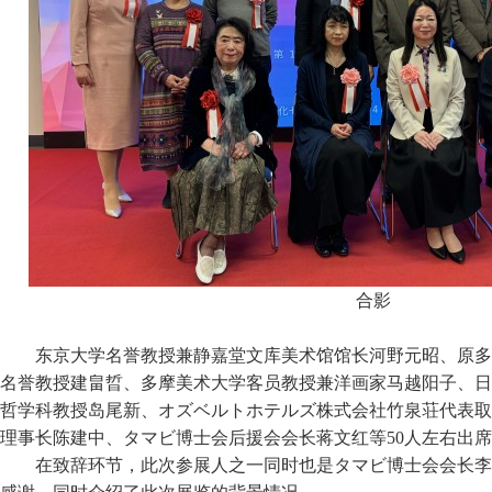
合影
东京大学名誉教授兼静嘉堂文库美术馆馆长河野元昭、原多
名誉教授建畠晢、多摩美术大学客员教授兼洋画家马越阳子、日
哲学科教授岛尾新、オズベルトホテルズ株式会社竹泉荘代表取
理事长陈建中、タマビ博士会后援会会长蒋文红等50人左右出
在致辞环节，此次参展人之一同时也是タマビ博士会会长李