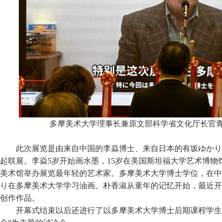
多摩美术大学理事长兼原文部科学省文化厅长官
此次展览是由来自中国的李焱博士、来自日本的有坂ゆかり
起联展。李焱5岁开始画水墨，15岁在美国斯坦福大学艺术博物
美术馆举办展览最年轻的艺术家。多摩美术大学博士学位，在中
り在多摩美术大学学习油画。朴香淑从童年的记忆开始，最近开
创作作品。
开幕式结束以后还进行了以多摩美术大学博士后期课程学生